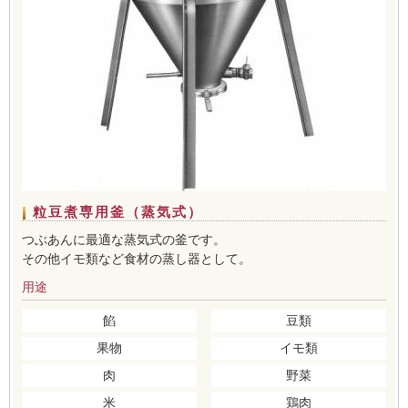
粒豆煮専用釜（蒸気式）
つぶあんに最適な蒸気式の釜です。
その他イモ類など食材の蒸し器として。
用途
餡
豆類
果物
イモ類
肉
野菜
米
鶏肉