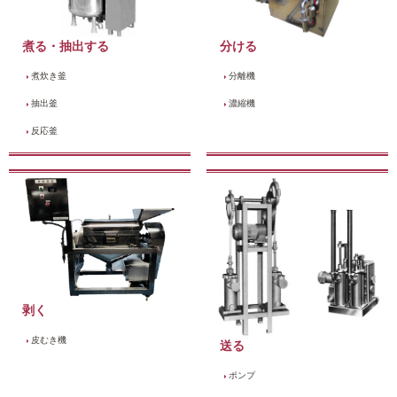
煮る・抽出する
分ける
煮炊き釜
分離機
抽出釜
濃縮機
反応釜
剥く
皮むき機
送る
ポンプ