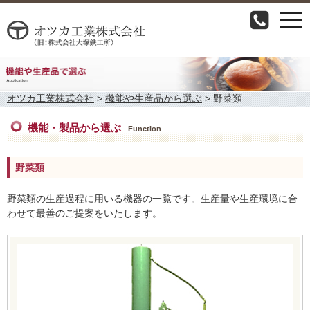
togg
navi
オツカ工業株式会社
>
機能や生産品から選ぶ
>
野菜類
機能・製品から選ぶ
Function
野菜類
野菜類の生産過程に用いる機器の一覧です。生産量や生産環境に合
わせて最善のご提案をいたします。