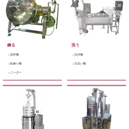
練る
洗う
撹拌機
洗浄機
餡練り機
豆洗い機
ニーダー