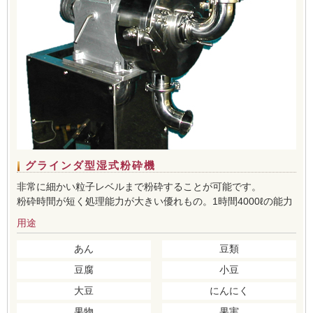
グラインダ型湿式粉砕機
非常に細かい粒子レベルまで粉砕することが可能です。
粉砕時間が短く処理能力が大きい優れもの。1時間4000ℓの能力
用途
あん
豆類
豆腐
小豆
大豆
にんにく
果物
果実