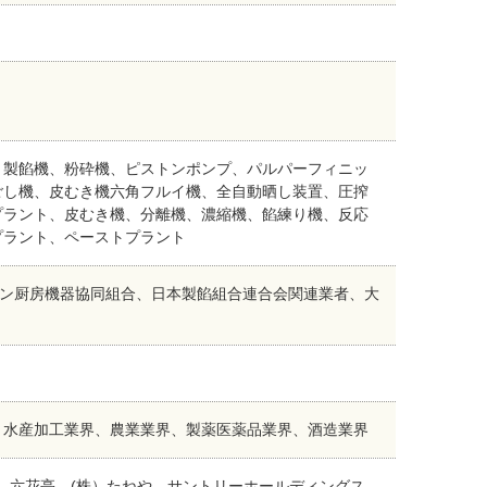
、製餡機、粉砕機、ピストンポンプ、パルパーフィニッ
ごし機、皮むき機六角フルイ機、全自動晒し装置、圧搾
プラント、皮むき機、分離機、濃縮機、餡練り機、反応
プラント、ペーストプラント
パン厨房機器協同組合、日本製餡組合連合会関連業者、大
、水産加工業界、農業業界、製薬医薬品業界、酒造業界
株）六花亭、(株）たねや、サントリーホールディングス