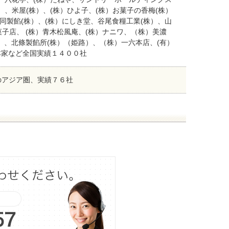
）、米屋(株）、(株）ひよ子、(株）お菓子の香梅(株）
同製餡(株）、(株）にしき堂、谷尾食糧工業(株）、山
菓子店、 (株）青木松風庵、(株）ナニワ、（株）美濃
）、北條製餡所(株）（姫路）、（株）一六本店、(有）
本家など全国実績１４００社
のアジア圏、実績７６社