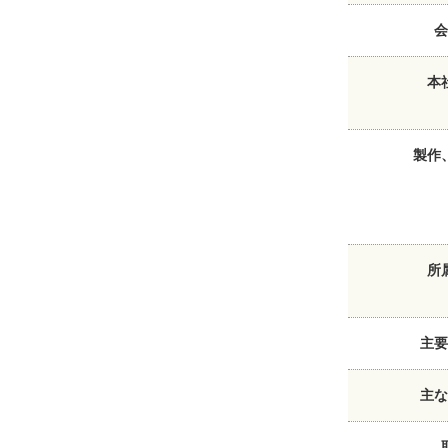
会
本
製作
所
主要
主な