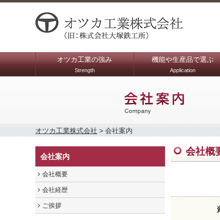
オツカ工業の強み
機能や生産品で選ぶ
Strength
Application
オツカ工業株式会社
>
会社案内
会社概
会社案内
会社概要
会社経歴
ご挨拶