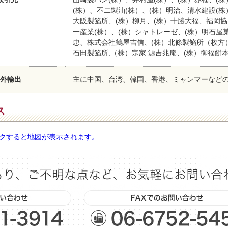
(株）、不二製油(株）、(株）明治、清水建設(株
大阪製餡所、(株）柳月、(株）十勝大福、福岡協
一産業(株）、(株）シャトレーゼ、(株）明石屋
忠、株式会社鶴屋吉信、(株）北條製餡所（枚方
石田製餡所,（株）宗家 源吉兆庵、(株）御福餅
外輸出
主に中国、台湾、韓国、香港、ミャンマーなど
ス
クすると地図が表示されます。