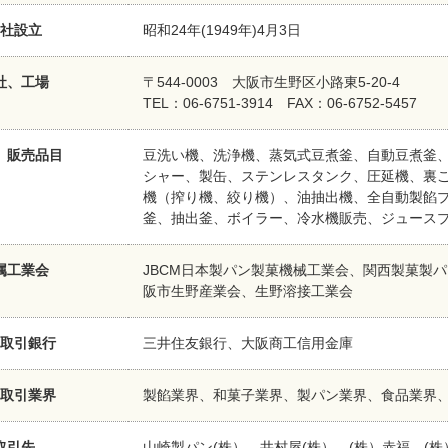
社設立
昭和24年(1949年)4月3日
社、工場
〒544-0003 大阪市生野区小路東5-20-4
TEL：06-6751-3914 FAX：06-6752-5457
、販売品目
豆洗い機、洗浄機、蒸気式豆煮釜、自動豆煮釜
シャー、製缶、ステンレスタンク、圧延機、裏
機（搾り機、絞り機）、油抽出機、全自動製餡
釜、抽出釜、ボイラー、冷水機販売、ジュース
属工業会
JBCM日本製パン製菓機械工業会、関西製菓製
阪市生野産業会、生野溶接工業会
取引銀行
三井住友銀行、大阪商工信用金庫
取引業界
製餡業界、和菓子業界、製パン業界、食品業界
取引先
山崎製パン(株）、井村屋(株）、(株）赤福、(