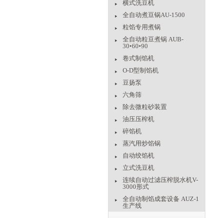
横式洗豆机
全自动煮豆锅AU-1500
粒馅专用煮锅
全自动粒豆煮锅 AUB-
30•60•90
卷式制馅机
O-D型制馅机
豆扬泵
六角筛
除去微粒砂装置
油压压榨机
碎馅机
蒸汽用炒馅锅
自动绞馅机
立式洗豆机
连续自动过滤压榨脱水机V-
3000形式
全自动制馅成套设备 AUZ-1
生产线