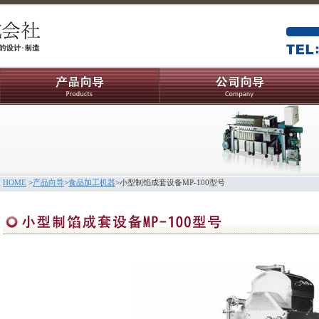
HOME
>
产品向导
>
食品加工机器
>
小型制馅成套设备MP-100型号