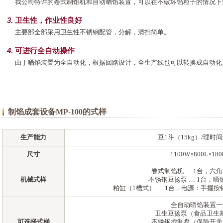
我公司特许的卷式制馅机和自动晒馅装置，可以在不破坏馅粒子的情况下
卫生性，作业性良好
主要部全部采用卫生性不锈钢配管，分解，清扫简单。
可进行全自动操作
由于晒馅装置为全自动化，根据回路设计，全生产线也可以转换成自动化
制馅成套设备MP-100的式样
生产能力
豆1斗（15kg）/理时间
尺寸
1100W×800L×180
卷式制馅机 … 1台，六角筛
机械式样
不锈钢豆扬泵 … 1台，晒馅
粕缸（1槽式） … 1台，电源：手握按钮（
全自动晒馅装置一
卫生豆扬泵（食品卫生
可选择式样
不锈钢控制盘（保险开关