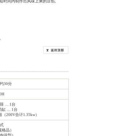
短时间内制作出风味上乘的豆馅。
。
约30分
0H
 … 1台
缸 … 1台
200V合计1.35kw）
式
规格品）
内设型）