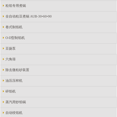
粒馅专用煮锅
全自动粒豆煮锅 AUB-30•60•90
卷式制馅机
O-D型制馅机
豆扬泵
六角筛
除去微粒砂装置
油压压榨机
碎馅机
蒸汽用炒馅锅
自动绞馅机