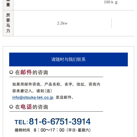
100ｋｇ
量
所
要
2.2kw
马
力
请随时与我们联系