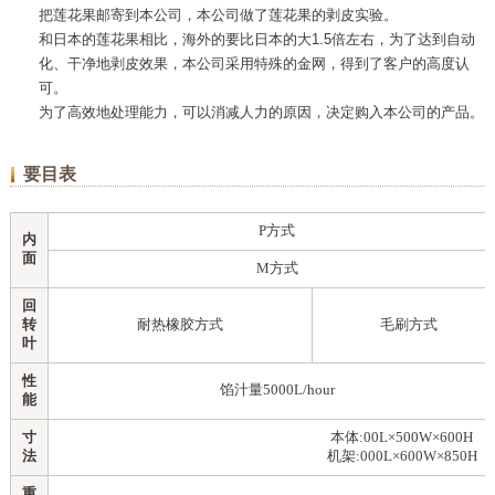
把莲花果邮寄到本公司，本公司做了莲花果的剥皮实验。
和日本的莲花果相比，海外的要比日本的大1.5倍左右，为了达到自动
化、干净地剥皮效果，本公司采用特殊的金网，得到了客户的高度认
可。
为了高效地处理能力，可以消减人力的原因，决定购入本公司的产品。
要目表
P方式
内
面
M方式
回
转
耐热橡胶方式
毛刷方式
叶
性
馅汁量5000L/hour
能
寸
本体:00L×500W×600H
法
机架:000L×600W×850H
重