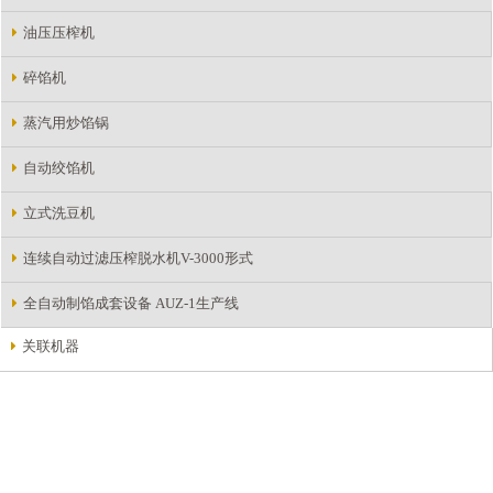
油压压榨机
碎馅机
蒸汽用炒馅锅
自动绞馅机
立式洗豆机
连续自动过滤压榨脱水机V-3000形式
全自动制馅成套设备 AUZ-1生产线
关联机器