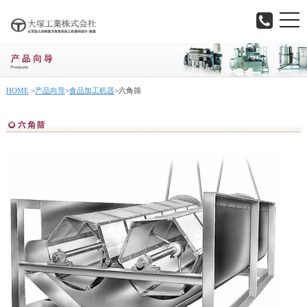
togg
navi
HOME
>
产品向导
>
食品加工机器
>
六角筛