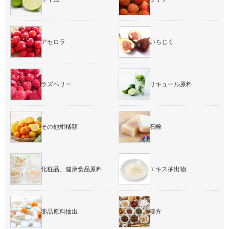
アセロラ
いちじく
ラズベリー
リキュール原料
その他柑橘類
石鹸
化粧品、健康食品原料
エキス抽出物
薬品原料抽出
漢方