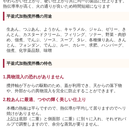
やわらかい仕上がり、硬い仕上がり共に均一の製品に仕上ります。
熱伝導率が高く、火の通りが良いため時間短縮になります
平釜式加熱撹拌機の用途
生あん、つぶあん、ようかん、キャラメル、ジャム、ゼリー、き
んとん、カスタードクリーム、フィリング、ソテー、野菜・肉炒
め、佃煮、でんぶ、ソース、スープ、タレ、各種煉りあん、きん
とん、フォンダン、でんぶ、ルー、カレー、求肥、ハンバーグ、
佃煮、化学薬品類、味噌
平釜式加熱撹拌機の特色
1.異物混入の恐れがありません
攪拌軸が下からの駆動のため、蓋が利用でき、天からの落下物
や、外部からの異物混入を完全に防止することができます。
2.粒あんに最適、つやの輝く美しい仕上り
本機の熱板は平らですので、熱伝導が平均して居りますのでヘリ
焼けがありません。
上記は底部（二重）と側面部（二重）に別々に入れ、それぞれバ
ルブで調整しますので、余分な蒸気が要りません。