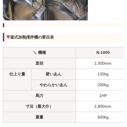
平釜式加熱撹拌機の要目表
＼ 機種
N-1000
直径
1,000mm
仕上り量
硬いあん
130kg
やわらかいあん
200kg
馬力
1HP
寸法（最大巾）
1,800mm
重量
600kg