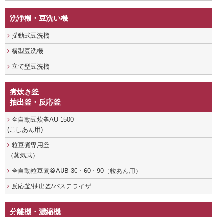
洗浄機・豆洗い機
揺動式豆洗機
横型豆洗機
立て型豆洗機
煮炊き釜
抽出釜・反応釜
全自動豆炊釜AU-1500
(こしあん用)
粒豆煮専用釜
（蒸気式）
全自動粒豆煮釜AUB-30・60・90（粒あん用）
反応釜/抽出釜/パステライザー
分離機・濃縮機