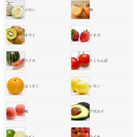
メロン
柿
キウイ
イチゴ
スイカ
さくらんぼ
はっさく
レモン
桃
アボカド
ライム
ライチ