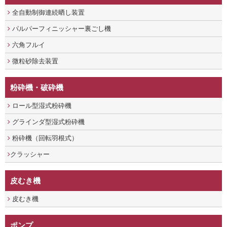
全自動制御連続晒し装置
パルパーフィニッシャー裏ごし機
六角フルイ
微粒砂除去装置
粉砕機・破砕機
ロール型湿式粉砕機
グラインダ型湿式粉砕機
粉砕機（回転羽根式）
クラッシャー
皮むき機
皮むき機
ポンプ