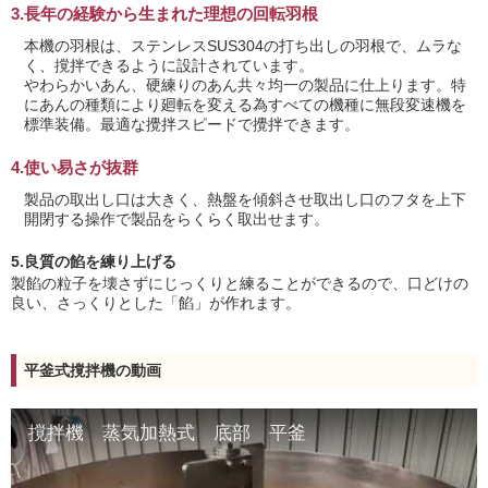
3.長年の経験から生まれた理想の回転羽根
本機の羽根は、ステンレスSUS304の打ち出しの羽根で、ムラな
く、撹拌できるように設計されています。
やわらかいあん、硬練りのあん共々均一の製品に仕上ります。特
にあんの種類により廻転を変える為すべての機種に無段変速機を
標準装備。最適な攪拌スピードで攪拌できます。
4.使い易さが抜群
製品の取出し口は大きく、熱盤を傾斜させ取出し口のフタを上下
開閉する操作で製品をらくらく取出せます。
5.良質の餡を練り上げる
製餡の粒子を壊さずにじっくりと練ることができるので、口どけの
良い、さっくりとした「餡」が作れます。
平釜式撹拌機の動画
撹拌機 蒸気加熱式 底部 平釜