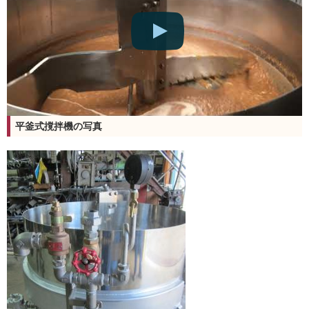
平釜式撹拌機の写真