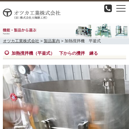
togg
navi
オツカ工業株式会社
>
製品案内
>
加熱撹拌機 平釜式
加熱撹拌機（平釜式） 下からの攪拌 練る