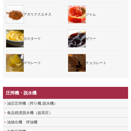
アガリクスエキス
ジャム
カスタード
ゼリー
ママレード
チョコレート
圧搾機・脱水機
油圧圧搾機（搾り機,脱水機）
食品残渣脱水機（超高圧）
油抽出機 搾油機