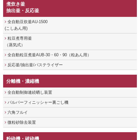
煮炊き釜
抽出釜・反応釜
全自動豆炊釜AU-1500
(こしあん用)
粒豆煮専用釜
（蒸気式）
全自動粒豆煮釜AUB-30・60・90（粒あん用）
反応釜/抽出釜/パステライザー
分離機・濃縮機
全自動制御連続晒し装置
パルパーフィニッシャー裏ごし機
六角フルイ
微粒砂除去装置
粉砕機・破砕機