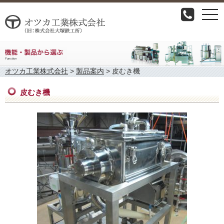
togg
navi
オツカ工業株式会社
>
製品案内
>
皮むき機
皮むき機