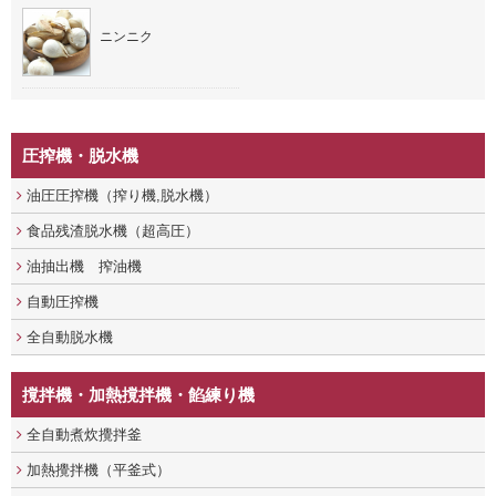
ニンニク
圧搾機・脱水機
油圧圧搾機（搾り機,脱水機）
食品残渣脱水機（超高圧）
油抽出機 搾油機
自動圧搾機
全自動脱水機
撹拌機・加熱撹拌機・餡練り機
全自動煮炊攪拌釜
加熱攪拌機（平釜式）