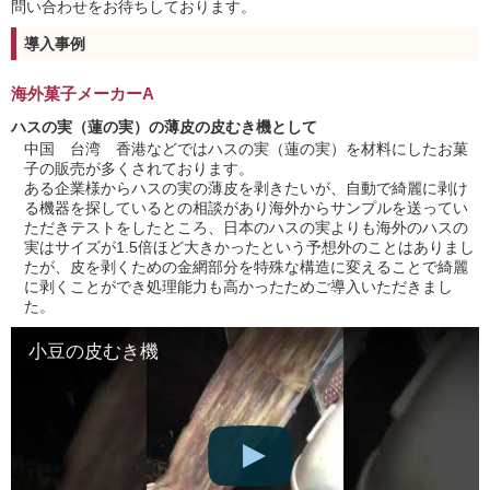
問い合わせをお待ちしております。
導入事例
海外菓子メーカーA
ハスの実（蓮の実）の薄皮の皮むき機として
中国 台湾 香港などではハスの実（蓮の実）を材料にしたお菓
子の販売が多くされております。
ある企業様からハスの実の薄皮を剥きたいが、自動で綺麗に剥け
る機器を探しているとの相談があり海外からサンプルを送ってい
ただきテストをしたところ、日本のハスの実よりも海外のハスの
実はサイズが1.5倍ほど大きかったという予想外のことはありまし
たが、皮を剥くための金網部分を特殊な構造に変えることで綺麗
に剥くことができ処理能力も高かったためご導入いただきまし
た。
小豆の皮むき機