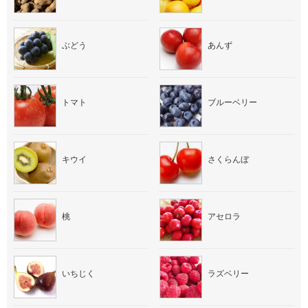
ぶどう
あんず
トマト
ブルーベリー
キウイ
さくらんぼ
桃
アセロラ
いちじく
ラズベリー