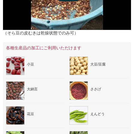
（そら豆の皮むきは乾燥状態でのみ可）
各種生産品の加工にご利用いただけます
小豆
大豆/豆腐
大納言
ささげ
花豆
えんどう