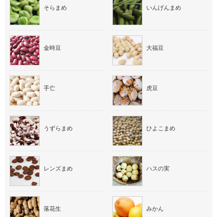
そらまめ
いんげんまめ
金時豆
大福豆
手亡
虎豆
うずらまめ
ひよこまめ
レンズまめ
ハスの実
落花生
みかん