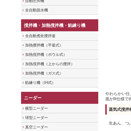
自動圧搾機
全自動脱水機
撹拌機・加熱撹拌機・餡練り機
全自動煮炊攪拌釜
加熱攪拌機（平釜式）
加熱撹拌機（ボウル式）
加熱撹拌機（上からの攪拌）
加熱撹拌機（ガス式）
餡練り機（IH式）
やわらかい仕
ニーダー
底がR仕様で
横型ニーダー
蒸気式撹拌
球型ニーダー
生あん、つ
真空ニーダー