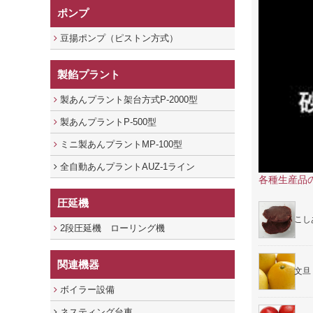
ポンプ
豆揚ポンプ（ピストン方式）
製餡プラント
製あんプラント架台方式P-2000型
製あんプラントP-500型
ミニ製あんプラントMP-100型
全自動あんプラントAUZ-1ライン
各種生産品
圧延機
こし
2段圧延機 ローリング機
関連機器
文旦
ボイラー設備
ネスティング台車