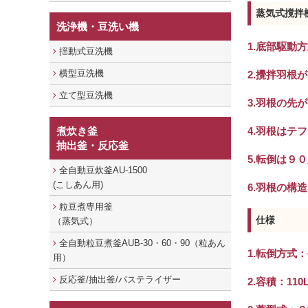
蒸気式撹拌
洗浄機・豆洗い機
1.底部駆
揺動式豆洗機
横型豆洗機
2.攪拌羽根
立て型豆洗機
3.羽根の先
煮炊き釜
4.羽根はテ
抽出釜・反応釜
5.転倒は９
全自動豆炊釜AU-1500
(こしあん用)
6.羽根の構
粒豆煮専用釜
仕様
（蒸気式）
全自動粒豆煮釜AUB-30・60・90（粒あん
1.転倒方式
用）
反応釜/抽出釜/パステライザー
2.容積：110L