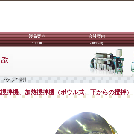
製品案内
会社案内
Products
Company
、下からの攪拌）
式撹拌機、加熱撹拌機（ボウル式、下からの攪拌）