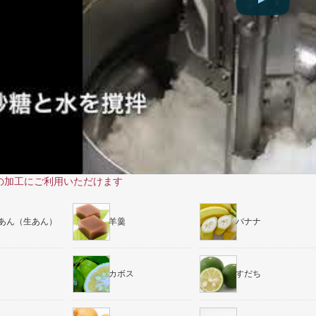
の加工にご利用いただけます
あん（生あん）
羊羹
バナナ
カボス
すだち