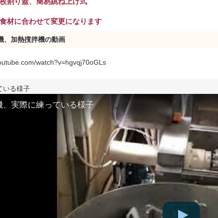
２枚割り蓋、簡易跳ね上げ式
：食材に合わせて変更になります
機、加熱撹拌機の動画
youtube.com/watch?v=hgvqj70oGLs
ている様子
機、実際に練っている様子