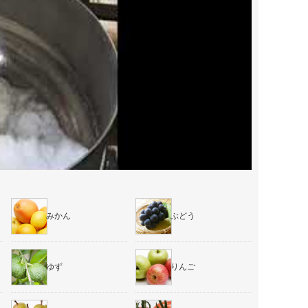
みかん
ぶどう
ゆず
りんご