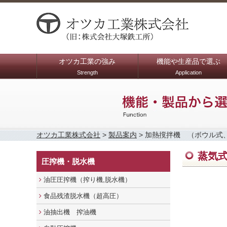
オツカ工業の強み
機能や生産品で選ぶ
Strength
Application
オツカ工業株式会社
>
製品案内
>
加熱撹拌機 （ボウル式
蒸気
圧搾機・脱水機
油圧圧搾機（搾り機,脱水機）
食品残渣脱水機（超高圧）
油抽出機 搾油機