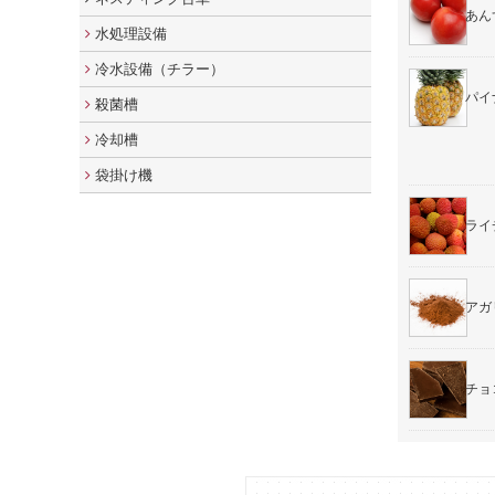
あん
水処理設備
冷水設備（チラー）
パイ
殺菌槽
冷却槽
袋掛け機
ライ
アガ
チョ