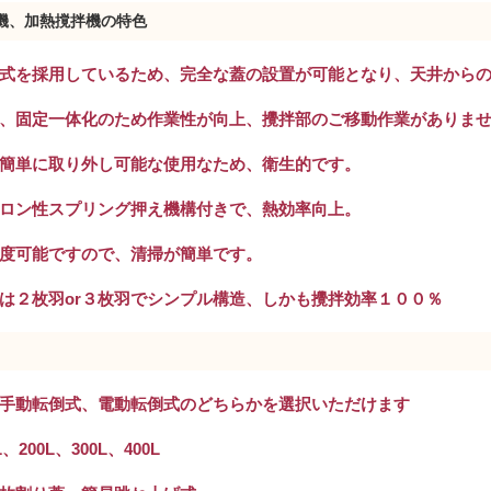
機、加熱撹拌機の特色
動方式を採用しているため、完全な蓋の設置が可能となり、天井から
が、固定一体化のため作業性が向上、攪拌部のご移動作業がありま
が簡単に取り外し可能な使用なため、衛生的です。
フロン性スプリング押え機構付きで、熱効率向上。
０度可能ですので、清掃が簡単です。
造は２枚羽or３枚羽でシンプル構造、しかも攪拌効率１００％
：手動転倒式、電動転倒式のどちらかを選択いただけます
、200L、300L、400L