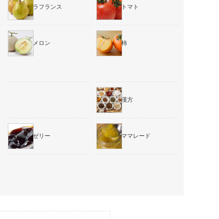
ラフランス
トマト
メロン
柿
漢方
ゼリー
ママレード