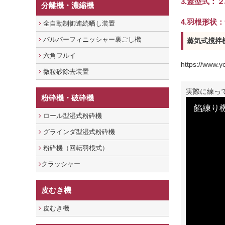
3.蓋型式：
分離機・濃縮機
4.羽根形状
全自動制御連続晒し装置
パルパーフィニッシャー裏ごし機
蒸気式撹拌
六角フルイ
https://www.
微粒砂除去装置
実際に練っ
粉砕機・破砕機
餡練り
ロール型湿式粉砕機
グラインダ型湿式粉砕機
粉砕機（回転羽根式）
クラッシャー
皮むき機
皮むき機