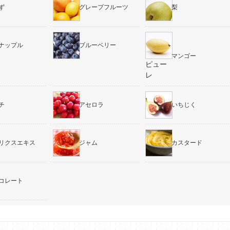
ず
グレープフルーツ
梨
ナップル
ブルーベリー
マンゴー
ピュー
レ
チ
アセロラ
いちじく
リクスエキス
ジャム
カスタード
コレート