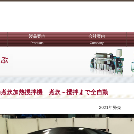
製品案内
会社案内
Products
Company
動煮炊加熱撹拌機 煮炊～攪拌まで全自動
2021年発売