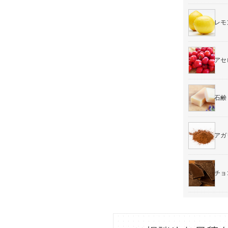
レモ
アセ
石鹸
アガ
チョ