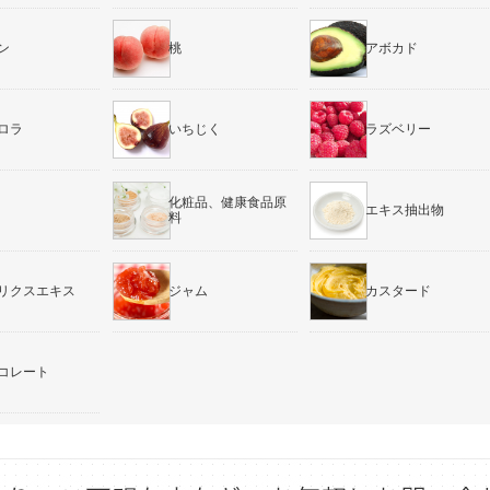
ン
桃
アボカド
ロラ
いちじく
ラズベリー
化粧品、健康食品原
エキス抽出物
料
リクスエキス
ジャム
カスタード
コレート