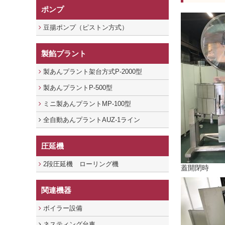
ポンプ
豆揚ポンプ（ピストン方式）
製餡プラント
製あんプラント架台方式P-2000型
製あんプラントP-500型
ミニ製あんプラントMP-100型
全自動あんプラントAUZ-1ライン
圧延機
2段圧延機 ローリング機
蓋開閉時
関連機器
ボイラー設備
ネスティング台車