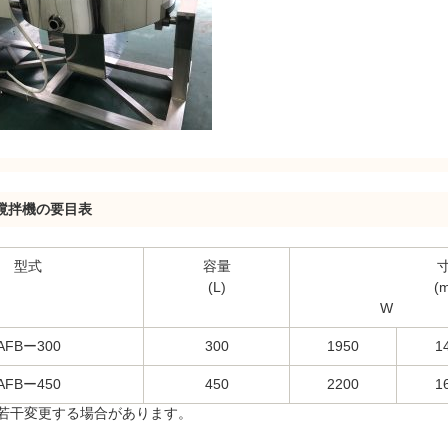
撹拌機の要目表
型式
容量
(L)
(
W 
AFBー300
300
1950
1
AFBー450
450
2200
1
若干変更する場合があります。