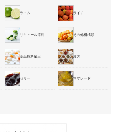
ライム
ライチ
リキュール原料
その他柑橘類
薬品原料抽出
漢方
ゼリー
ママレード