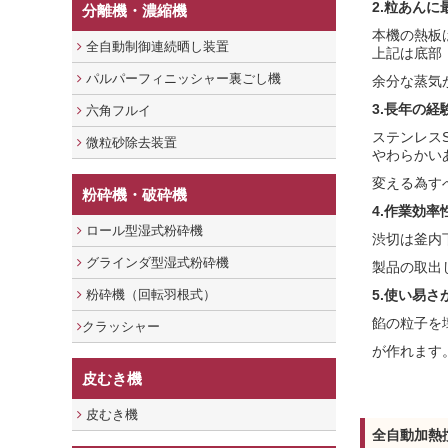
2.
粒あんに
分離機・濃縮機
本機の熱板
全自動制御連続晒し装置
上記は底部
パルパーフィニッシャー裏ごし機
余分な蒸気
3.
長年の経
六角フルイ
ステンレス
微粒砂除去装置
やわらかい
変える為す
粉砕機・破砕機
4.作業効率
ロール型湿式粉砕機
渋切は釜内
グラインダ型湿式粉砕機
製品の取出
粉砕機（回転羽根式）
5.
使い易さが
餡の粒子を
クラッシャー
が作れます
皮むき機
皮むき機
全自動加熱