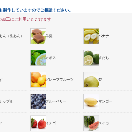
も製作していますのでご相談ください。
の加工にご利用いただけます
あん（生あん）
羊羹
バナナ
カボス
すだち
ず
グレープフルーツ
梨
ナップル
ブルーベリー
マンゴー
イ
イチゴ
スイカ