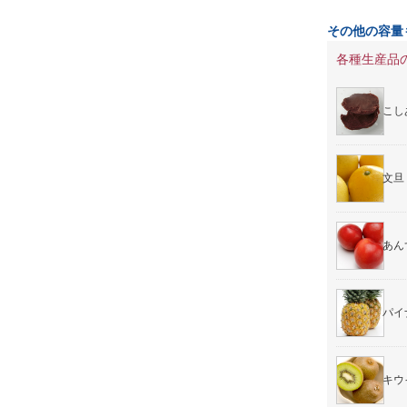
その他の容量
各種生産品
こし
文旦
あん
パイ
キウ