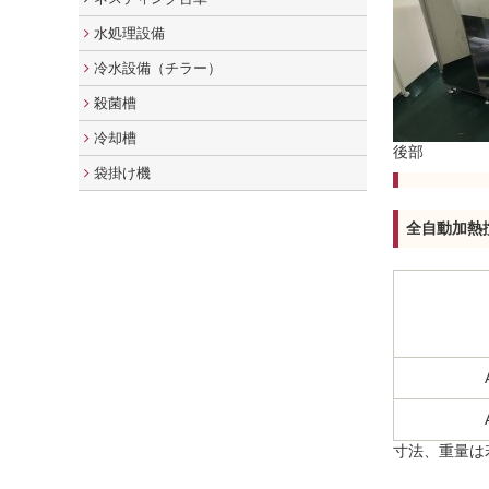
水処理設備
冷水設備（チラー）
殺菌槽
冷却槽
後部
袋掛け機
全自動加熱
寸法、重量は