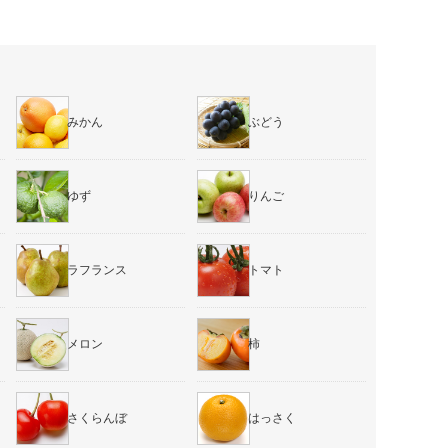
みかん
ぶどう
ゆず
りんご
ラフランス
トマト
メロン
柿
さくらんぼ
はっさく