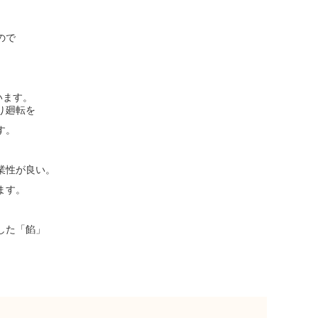
。
ので
います。
り廻転を
す。
業性が良い。
ます。
した「餡」