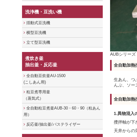
洗浄機・豆洗い機
揺動式豆洗機
横型豆洗機
立て型豆洗機
AUBシリーズ
煮炊き釜
抽出釜・反応釜
全自動加熱
全自動豆炊釜AU-1500
生あん、つ
(こしあん用)
んぶ、ソー
粒豆煮専用釜
（蒸気式）
全自動加熱
全自動粒豆煮釜AUB-30・60・90（粒あん
1.
異物混入
用）
攪拌軸が下
反応釜/抽出釜/パステライザー
天井からの