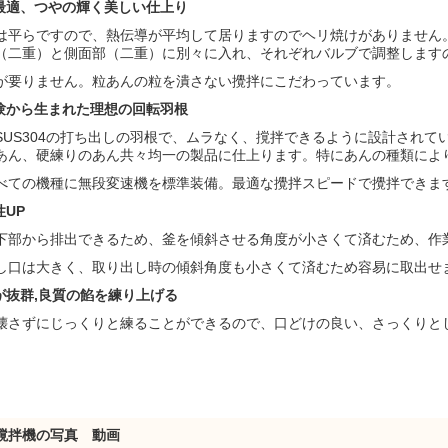
最適、つやの輝く美しい仕上り
は平らですので、熱伝導が平均して居りますのでヘリ焼けがありません
（二重）と側面部（二重）に別々に入れ、それぞれバルブで調整します
が要りません。粒あんの粒を潰さない攪拌にこだわっています。
験から生まれた理想の回転羽根
SUS304の打ち出しの羽根で、ムラなく、撹拌できるように設計されて
あん、硬練りのあん共々均一の製品に仕上ります。特にあんの種類によ
べての機種に無段変速機を標準装備。最適な攪拌スピードで攪拌できま
性
UP
下部から排出できるため、釜を傾斜させる角度が小さくて済むため、作
し口は大きく、取り出し時の傾斜角度も小さくて済むため容易に取出せ
抜群,
良質の餡を練り上げる
壊さずにじっくりと練ることができるので、口どけの良い、さっくりと
。
撹拌機の写真 動画