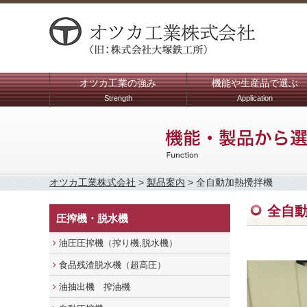
オツカ工業の強み
機能や生産品で選ぶ
Strength
Application
オツカ工業株式会社
>
製品案内
>
全自動加熱攪拌機
全自
圧搾機・脱水機
油圧圧搾機（搾り機,脱水機）
食品残渣脱水機（超高圧）
油抽出機 搾油機