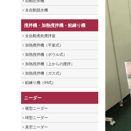
自動圧搾機
全自動脱水機
撹拌機・加熱撹拌機・餡練り機
全自動煮炊攪拌釜
加熱攪拌機（平釜式）
加熱撹拌機（ボウル式）
加熱撹拌機（上からの攪拌）
加熱撹拌機（ガス式）
餡練り機（IH式）
ニーダー
横型ニーダー
球型ニーダー
真空ニーダー