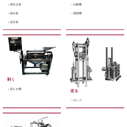
煮炊き釜
分離機
抽出釜
濃縮機
反応釜
剥く
皮むき機
送る
ポンプ