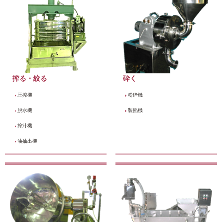
搾る・絞る
砕く
圧搾機
粉砕機
脱水機
製餡機
搾汁機
油抽出機