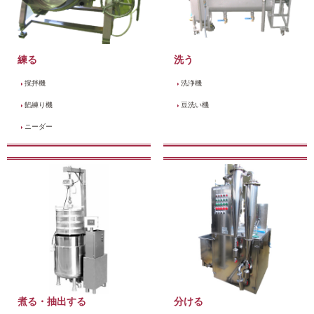
練る
洗う
撹拌機
洗浄機
餡練り機
豆洗い機
ニーダー
煮る・抽出する
分ける