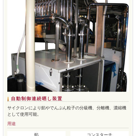
自動制御連続晒し装置
サイクロンにより餡やでんぷん粒子の分級機、分離機、濃縮機
として使用可能。
用途
餡
コンスターチ