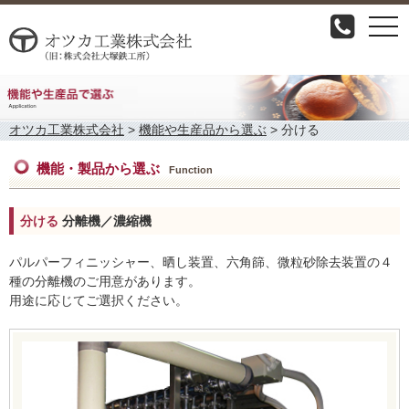
togg
navi
オツカ工業株式会社
>
機能や生産品から選ぶ
>
分ける
機能・製品から選ぶ
Function
分ける
分離機／濃縮機
パルパーフィニッシャー、晒し装置、六角篩、微粒砂除去装置の４
種の分離機のご用意があります。
用途に応じてご選択ください。