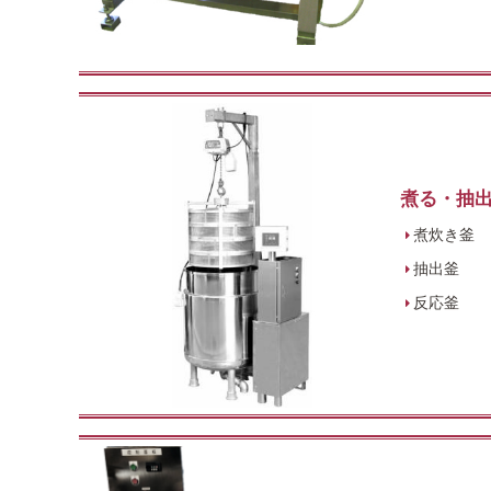
煮る・抽
煮炊き釜
抽出釜
反応釜