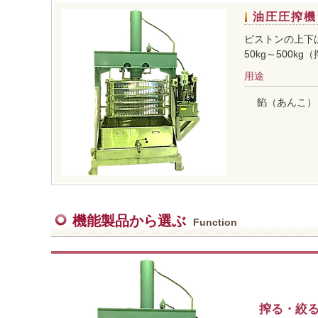
油圧圧搾機
ピストンの上下
50kg～500
用途
餡（あんこ）
機能製品から選ぶ
Function
搾る・絞