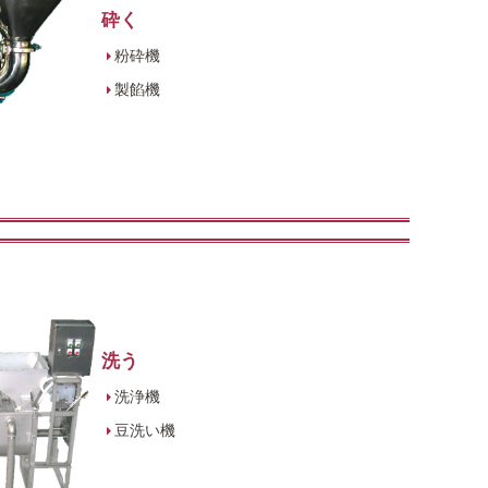
砕く
粉砕機
製餡機
洗う
洗浄機
豆洗い機