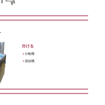
分ける
分離機
濃縮機