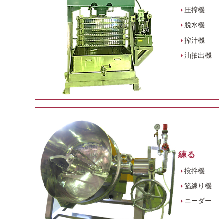
圧搾機
脱水機
搾汁機
油抽出機
練る
撹拌機
餡練り機
ニーダー