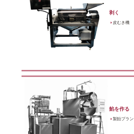
剥く
皮むき機
餡を作る
製飴プラン