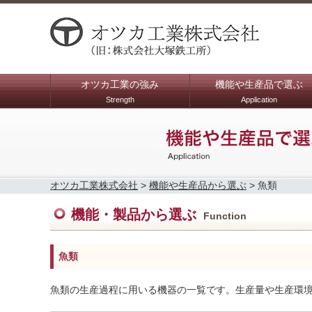
オツカ工業の強み
機能や生産品で選ぶ
Strength
Application
オツカ工業株式会社
>
機能や生産品から選ぶ
>
魚類
機能・製品から選ぶ
Function
魚類
魚類の生産過程に用いる機器の一覧です。生産量や生産環