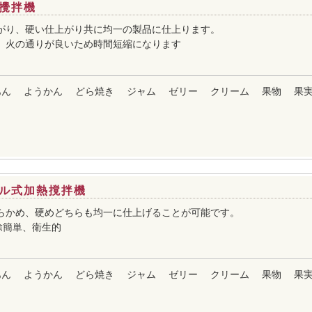
攪拌機
がり、硬い仕上がり共に均一の製品に仕上ります。
、火の通りが良いため時間短縮になります
あん
ようかん
どら焼き
ジャム
ゼリー
クリーム
果物
果
ル式加熱撹拌機
らかめ、硬めどちらも均一に仕上げることが可能です。
除簡単、衛生的
あん
ようかん
どら焼き
ジャム
ゼリー
クリーム
果物
果