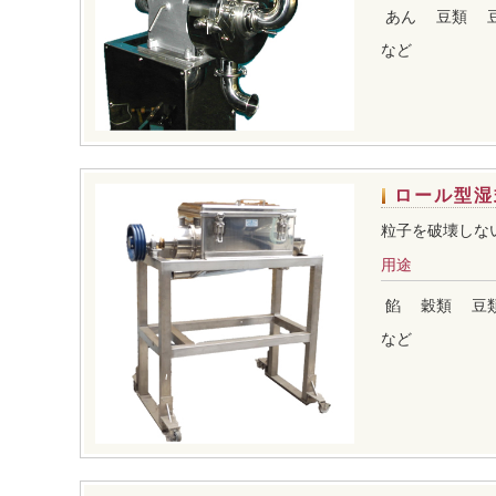
あん
豆類
など
ロール型湿
粒子を破壊しな
用途
餡
穀類
豆
など