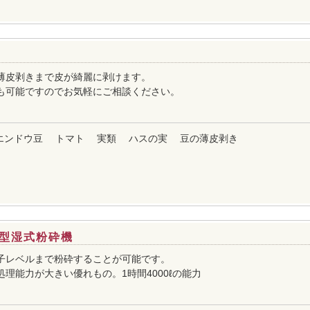
薄皮剥きまで皮が綺麗に剥けます。
も可能ですのでお気軽にご相談ください。
エンドウ豆
トマト
実類
ハスの実
豆の薄皮剥き
型湿式粉砕機
子レベルまで粉砕することが可能です。
理能力が大きい優れもの。1時間4000ℓの能力