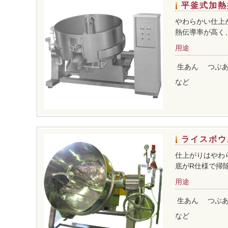
平釜式加熱
やわらかい仕上
熱伝導率が高く
用途
生あん
つぶ
など
ライスボウ
仕上がりはやわ
底がR仕様で掃
用途
生あん
つぶ
など