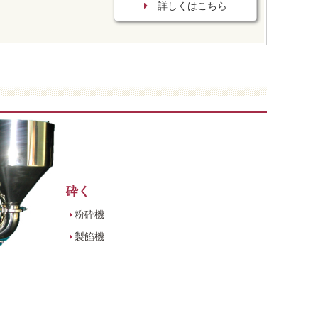
詳しくはこちら
砕く
粉砕機
製餡機