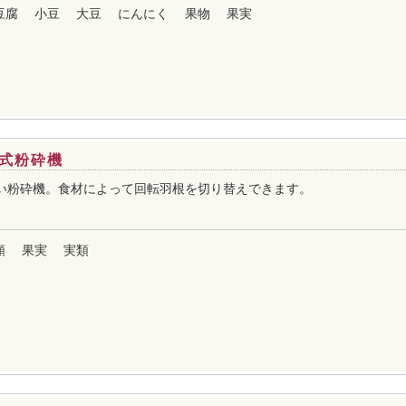
豆腐
小豆
大豆
にんにく
果物
果実
式粉砕機
い粉砕機。食材によって回転羽根を切り替えできます。
類
果実
実類