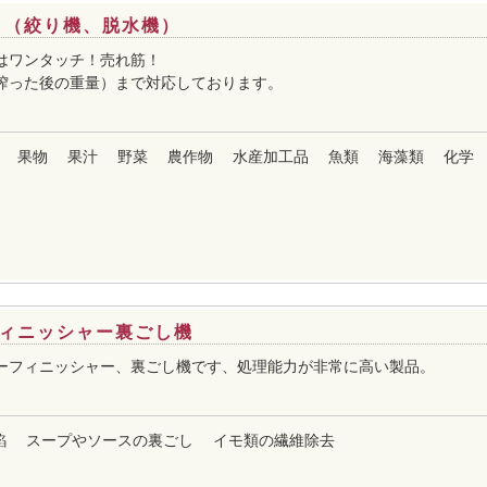
 （絞り機、脱水機）
はワンタッチ！売れ筋！
kg（搾った後の重量）まで対応しております。
果物
果汁
野菜
農作物
水産加工品
魚類
海藻類
化学
ィニッシャー裏ごし機
ーフィニッシャー、裏ごし機です、処理能力が非常に高い製品。
餡
スープやソースの裏ごし
イモ類の繊維除去