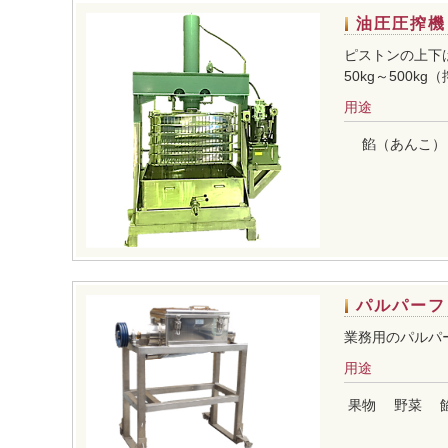
油圧圧搾機
ピストンの上下
50kg～500
用途
餡（あんこ）
パルパーフ
業務用のパルパ
用途
果物
野菜