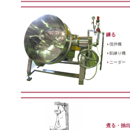
練る
撹拌機
餡練り機
ニーダー
煮る・抽