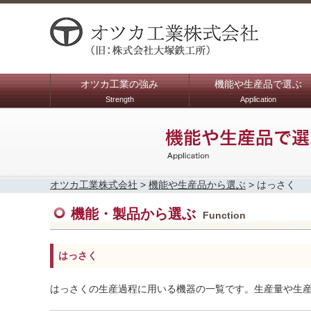
オツカ工業の強み
機能や生産品で選ぶ
Strength
Application
オツカ工業株式会社
>
機能や生産品から選ぶ
>
はっさく
機能・製品から選ぶ
Function
はっさく
はっさくの生産過程に用いる機器の一覧です。生産量や生