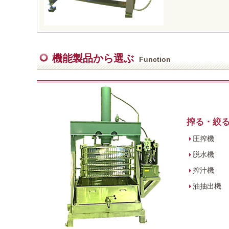
機能製品から選ぶ
Function
搾る・絞
圧搾機
脱水機
搾汁機
油抽出機