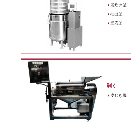
煮炊き釜
抽出釜
反応釜
剥く
皮むき機