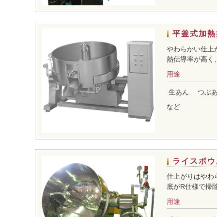
平釜式加熱
やわらかい仕上
熱伝導率が高く
用途
生あん
つぶ
など
ライスボウ
仕上がりはやわ
底がR仕様で掃
用途