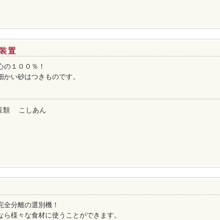
装置
心の１００％！
細かい砂はつきものです。
豆類
こしあん
完全分離の選別機！
なら様々な食材に使うことができます。