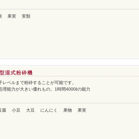
類
果実
実類
型湿式粉砕機
子レベルまで粉砕することが可能です。
理能力が大きい優れもの。1時間4000ℓの能力
豆腐
小豆
大豆
にんにく
果物
果実