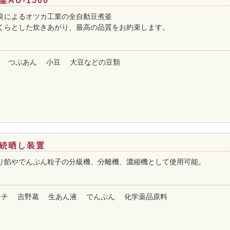
AU-1500
良によるオツカ工業の全自動豆煮釜
くらとした炊きあがり、最高の品質をお約束します。
つぶあん
小豆
大豆などの豆類
続晒し装置
り餡やでんぷん粒子の分級機、分離機、濃縮機として使用可能。
ーチ
吉野葛
生あん液
でんぷん
化学薬品原料