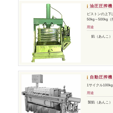
油圧圧搾機
ピストンの上下
50kg～500
用途
餡（あんこ）
自動圧搾機
1サイクル100
用途
製餡（あんこ）