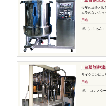
全自動豆炊釜
長年の経験と改
ムラのないふっ
用途
餡（こしあん）
自動制御連
サイクロンによ
用途
餡
コンスタ