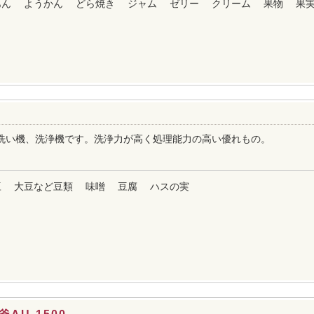
あん
ようかん
どら焼き
ジャム
ゼリー
クリーム
果物
果
洗い機、洗浄機です。洗浄力が高く処理能力の高い優れもの。
豆
大豆など豆類
味噌
豆腐
ハスの実