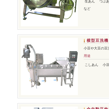
生あん
つぶ
など
横型豆洗機
小豆や大豆の豆
用途
こしあん
小