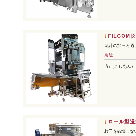
FILCOM
餡汁の加圧ろ過
用途
餡（こしあん）
ロール型湿
粒子を破壊しな