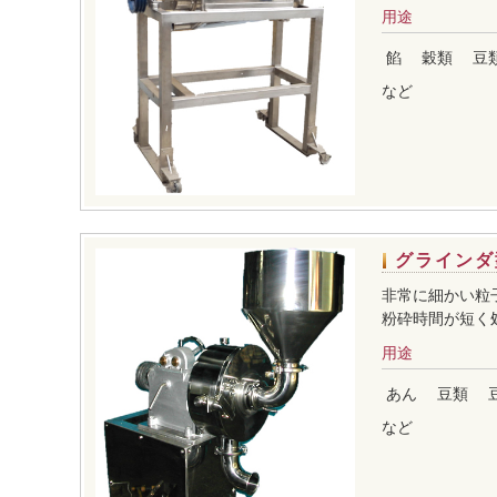
用途
餡
穀類
豆
など
グラインダ
非常に細かい粒
粉砕時間が短く処
用途
あん
豆類
など