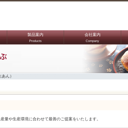
製品案内
会社案内
Products
Company
生あん）
生産量や生産環境に合わせて最善のご提案をいたします。